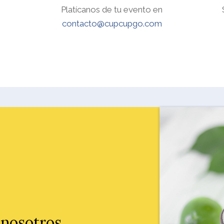
a
Platícanos de tu evento en
contacto@cupcupgo.com
 nosotros