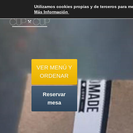
Utilizamos cookies propias y de terceros para m
Más Información
VER MENÚ Y
ORDENAR
Reservar
mesa